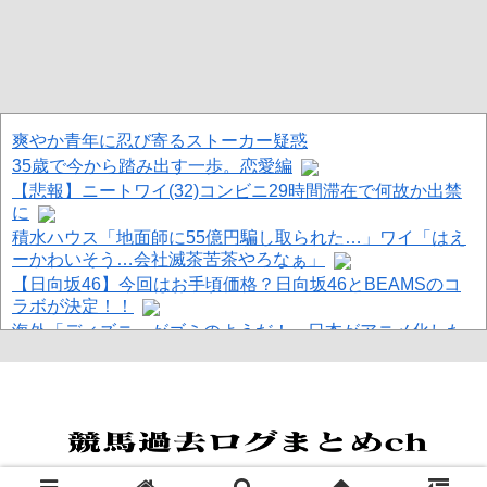
爽やか青年に忍び寄るストーカー疑惑
35歳で今から踏み出す一歩。恋愛編
【悲報】ニートワイ(32)コンビニ29時間滞在で何故か出禁
に
積水ハウス「地面師に55億円騙し取られた…」ワイ「はえ
ーかわいそう…会社滅茶苦茶やろなぁ」
【日向坂46】今回はお手頃価格？日向坂46とBEAMSのコ
ラボが決定！！
海外「ディズニーがゴミのようだ！」日本がアニメ化した
米人気SF作品に絶賛の声が殺到中
韓国警察、大韓サッカー協会を家宅捜索 代表監督選考巡り
Powered by livedoor 相互RSS